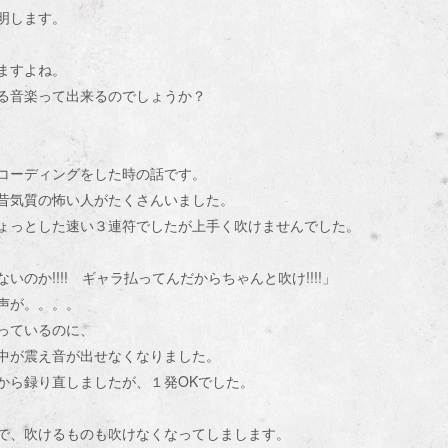
明します。
ますよね。
る音楽って出来るのでしょうか？
コーディングをした時の話です。
昔気質の怖い人がたくさんいました。
ょっとした速い３連符でしたが上手く吹けませんでした。
のか!!!! ギャラ払ってんだからちゃんと吹け!!!!」
声が。。。。
っているのに、
中が震え音が出せなくなりました。
から録り直しましたが、１発OKでした。
で、吹けるものも吹けなくなってしまします。