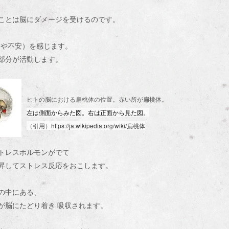
ことは脳にダメージを受けるのです。
怖や不安）を感じます。
部分が活動します。
ヒトの脳における扁桃体の位置。赤い所が扁桃体。
左は側面からみた図。右は正面から見た図。
（引用）
https://ja.wikipedia.org/wiki/扁桃体
ストレスホルモンがでて
昇してストレス反応をおこします。
の中にある、
が脳にたどり着き
吸収されます。